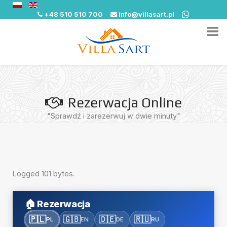
+48 510 510 700
info@villasart.pl
Rezerwacja Online
"Sprawdź i zarezerwuj w dwie minuty"
Logged 101 bytes.
🏠
Rezerwacja
🇵🇱
🇬🇧
🇩🇪
🇷🇺
PL
EN
DE
RU