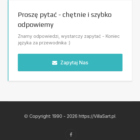
Proszę pytać - chętnie i szybko
odpowiemy
Znamy odpowiedzi, wystarczy zapytać - Koniec
języka za przewodnika :)
Zapytaj Nas
©
Copyright: 1990 - 2026 https://VillaSart.pl
.