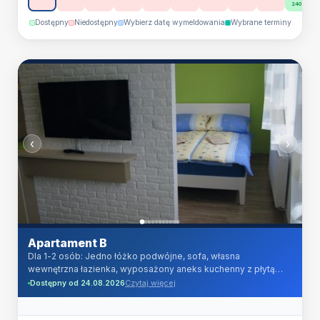
240 zł
suszarka do włosów.
Dostępny
Niedostępny
Wybierz datę wymeldowania
Wybrane terminy
‹
›
Apartament B
Dla 1-2 osób: Jedno łóżko podwójne, sofa, własna
wewnętrzna łazienka, wyposażony aneks kuchenny z płytą
indukcyjną, lodówka z zamrażarką, kuchenka mikrofalowa,
Czytaj więcej
Dostępny od 24.08.2026
czajnik elektryczny, TV LCD HD 32 cale, TV kablowa (ponad
100 programów telewizyjnych w jakości cyfrowej) oraz