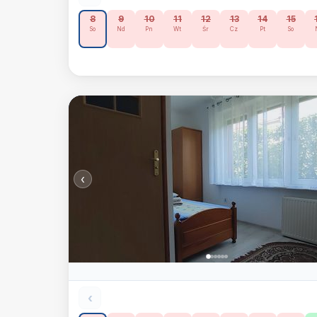
8
9
10
11
12
13
14
15
So
Nd
Pn
Wt
Śr
Cz
Pt
So
‹
‹