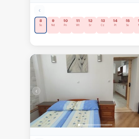
‹
8
9
10
11
12
13
14
15
So
Nd
Pn
Wt
Śr
Cz
Pt
So
‹