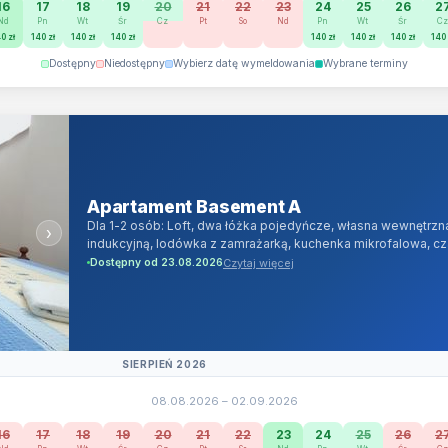
16
17
18
19
20
21
22
23
24
25
26
2
Nd
Pn
Wt
Śr
Cz
Pt
So
Nd
Pn
Wt
Śr
C
0 zł
140 zł
140 zł
140 zł
140 zł
140 zł
140 zł
140 
Dostępny
Niedostępny
Wybierz datę wymeldowania
Wybrane terminy
Apartament Basement A
Dla 1-2 osób: Loft, dwa łóżka pojedyńcze, własna wewnętrzn
›
indukcyjną, lodówka z zamrażarką, kuchenka mikrofalowa, cz
(ponad 100 programów telewizyjnych w jakości cyfrowej) o
Czytaj więcej
Dostępny od 23.08.2026
Internet Wi-Fi oraz LAN 1000 Mb/s ( 1Gb/s ), herbata, cukier
płynie, pościel, ręczniki, żelazko, suszarka do włosów.
SIERPIEŃ 2026
08.08.2026 – 02.09.2026
16
17
18
19
20
21
22
23
24
25
26
2