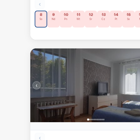
‹
8
9
10
11
12
13
14
15
So
Nd
Pn
Wt
Śr
Cz
Pt
So
‹
‹