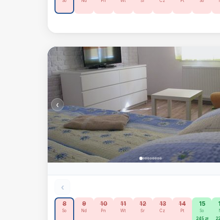
So
Nd
Pn
Wt
Śr
Cz
Pt
So
‹
‹
8
9
10
11
12
13
14
15
So
Nd
Pn
Wt
Śr
Cz
Pt
So
245 zł
22