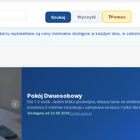
Wyczyść
❓
Pomoc
Szukaj
darzu wyświetlane są ceny minimalne dostępne w każdym dniu, w zależno
Pokój Dwuosobowy
Dla 1-2 osób: Jedno łóżko podwójne, własny taras ze stoliki
›
korytarzu 5 metrów od pokoju i zamykana na klucz i tylko dl
mikrofalowa, czajnik elektryczny, TV LED Full HD 32 cali, T
Czytaj więcej
Dostępny od 22.08.2026
cyfrowej) oraz android/smartTV, biznesowy szerokopasmowy I
cukier, akcesoria kuchenne, naczynia. Na wyposażeniu: mydło 
włosów.