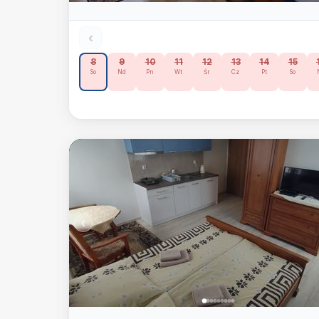
‹
8
9
10
11
12
13
14
15
So
Nd
Pn
Wt
Śr
Cz
Pt
So
‹