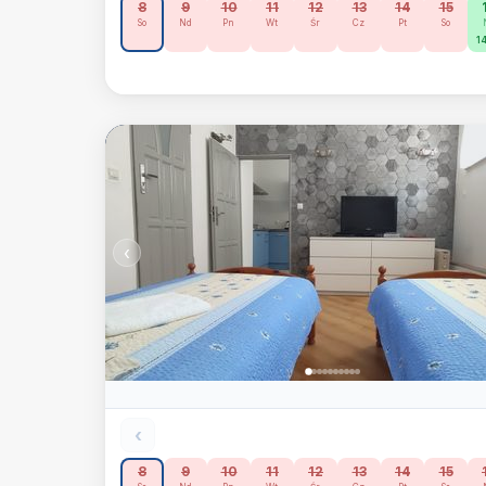
8
9
10
11
12
13
14
15
So
Nd
Pn
Wt
Śr
Cz
Pt
So
14
‹
‹
8
9
10
11
12
13
14
15