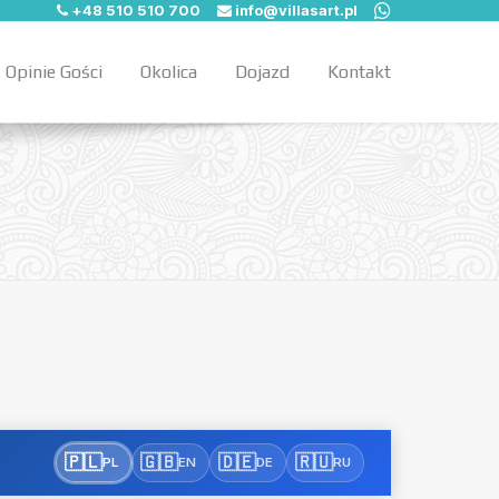
+48 510 510 700
info@villasart.pl
Opinie Gości
Okolica
Dojazd
Kontakt
🇵🇱
🇬🇧
🇩🇪
🇷🇺
PL
EN
DE
RU