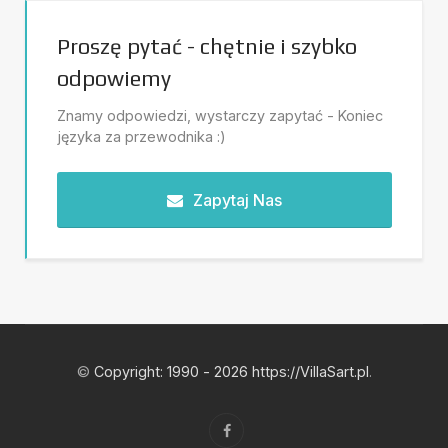
Proszę pytać - chętnie i szybko
odpowiemy
Znamy odpowiedzi, wystarczy zapytać - Koniec
języka za przewodnika :)
Zapytaj Nas
©
Copyright: 1990 - 2026 https://VillaSart.pl
.