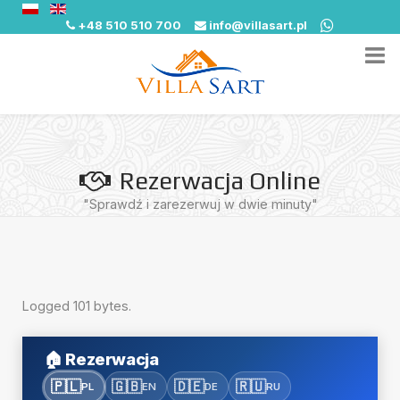
+48 510 510 700
info@villasart.pl
Rezerwacja Online
"Sprawdź i zarezerwuj w dwie minuty"
Logged 101 bytes.
🏠
Rezerwacja
🇵🇱
🇬🇧
🇩🇪
🇷🇺
PL
EN
DE
RU