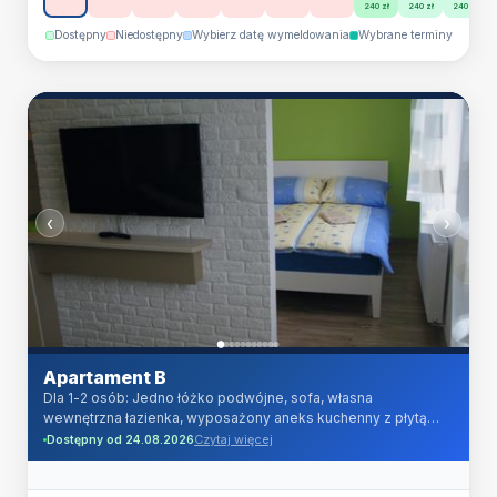
240 zł
240 zł
240 zł
suszarka do włosów.
Dostępny
Niedostępny
Wybierz datę wymeldowania
Wybrane terminy
‹
›
Apartament B
Dla 1-2 osób: Jedno łóżko podwójne, sofa, własna
wewnętrzna łazienka, wyposażony aneks kuchenny z płytą
indukcyjną, lodówka z zamrażarką, kuchenka mikrofalowa,
Czytaj więcej
Dostępny od 24.08.2026
czajnik elektryczny, TV LCD HD 32 cale, TV kablowa (ponad
100 programów telewizyjnych w jakości cyfrowej) oraz