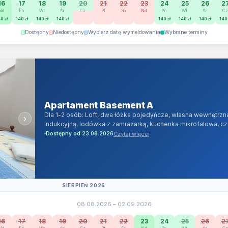
16
17
18
19
20
21
22
23
24
25
26
2
Nd
Pn
Wt
Śr
Cz
Pt
So
Nd
Pn
Wt
Śr
C
0 zł
140 zł
140 zł
140 zł
140 zł
140 zł
140 zł
140 
Dostępny
Niedostępny
Wybierz datę wymeldowania
Wybrane terminy
Apartament Basement A
Dla 1-2 osób: Loft, dwa łóżka pojedyńcze, własna wewnętrzn
›
indukcyjną, lodówka z zamrażarką, kuchenka mikrofalowa, cz
(ponad 100 programów telewizyjnych w jakości cyfrowej) o
Czytaj więcej
Dostępny od 23.08.2026
Internet Wi-Fi oraz LAN 1000 Mb/s ( 1Gb/s ), herbata, cukier
płynie, pościel, ręczniki, żelazko, suszarka do włosów.
SIERPIEŃ 2026
08.08.2026 – 02.09.2026
16
17
18
19
20
21
22
23
24
25
26
2