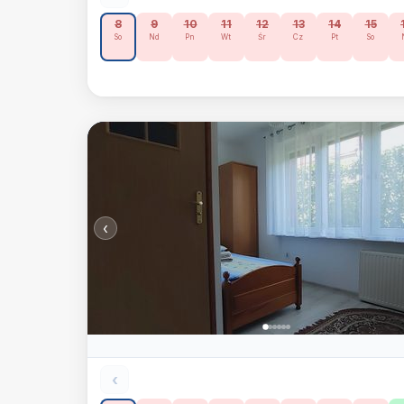
8
9
10
11
12
13
14
15
So
Nd
Pn
Wt
Śr
Cz
Pt
So
‹
‹