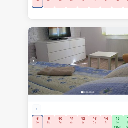
So
Nd
Pn
Wt
Śr
Cz
Pt
So
‹
‹
8
9
10
11
12
13
14
15
So
Nd
Pn
Wt
Śr
Cz
Pt
So
245 zł
22