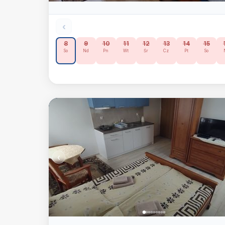
‹
8
9
10
11
12
13
14
15
So
Nd
Pn
Wt
Śr
Cz
Pt
So
‹