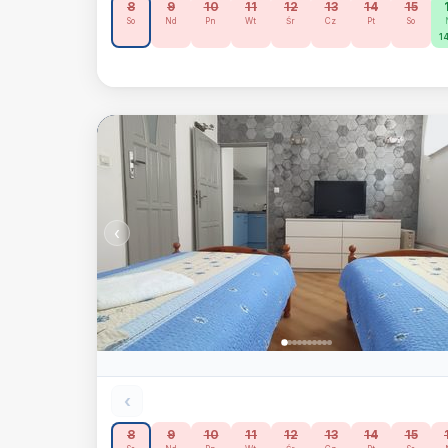
8
9
10
11
12
13
14
15
So
Nd
Pn
Wt
Śr
Cz
Pt
So
14
‹
‹
8
9
10
11
12
13
14
15