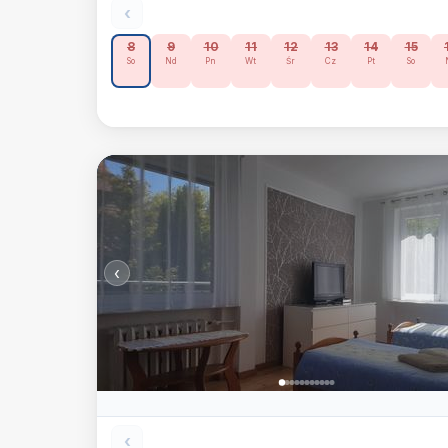
‹
8
9
10
11
12
13
14
15
So
Nd
Pn
Wt
Śr
Cz
Pt
So
‹
‹