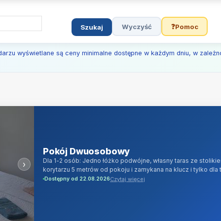
Wyczyść
❓
Pomoc
Szukaj
darzu wyświetlane są ceny minimalne dostępne w każdym dniu, w zależno
Pokój Dwuosobowy
Dla 1-2 osób: Jedno łóżko podwójne, własny taras ze stoliki
›
korytarzu 5 metrów od pokoju i zamykana na klucz i tylko dl
mikrofalowa, czajnik elektryczny, TV LED Full HD 32 cali, T
Czytaj więcej
Dostępny od 22.08.2026
cyfrowej) oraz android/smartTV, biznesowy szerokopasmowy I
cukier, akcesoria kuchenne, naczynia. Na wyposażeniu: mydło 
włosów.