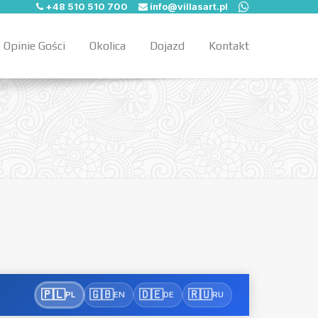
+48 510 510 700
info@villasart.pl
Opinie Gości
Okolica
Dojazd
Kontakt
🇵🇱
🇬🇧
🇩🇪
🇷🇺
PL
EN
DE
RU