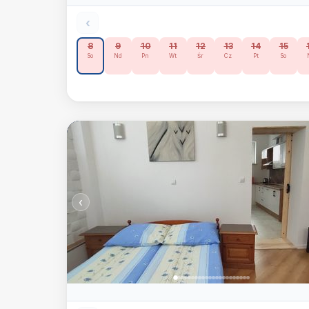
‹
8
9
10
11
12
13
14
15
So
Nd
Pn
Wt
Śr
Cz
Pt
So
‹