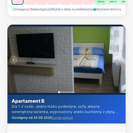
240 zł
240 zł
240 zł
suszarka do włosów.
Dostępny
Niedostępny
Wybierz datę wymeldowania
Wybrane terminy
‹
›
Apartament B
Dla 1-2 osób: Jedno łóżko podwójne, sofa, własna
wewnętrzna łazienka, wyposażony aneks kuchenny z płytą
indukcyjną, lodówka z zamrażarką, kuchenka mikrofalowa,
Czytaj więcej
Dostępny od 24.08.2026
czajnik elektryczny, TV LCD HD 32 cale, TV kablowa (ponad
100 programów telewizyjnych w jakości cyfrowej) oraz