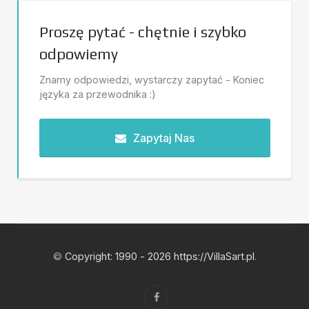
Proszę pytać - chętnie i szybko
odpowiemy
Znamy odpowiedzi, wystarczy zapytać - Koniec
języka za przewodnika :)
Zapytaj Nas
©
Copyright: 1990 - 2026 https://VillaSart.pl
.