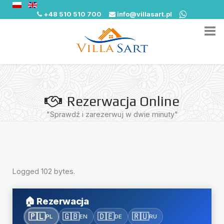
+48 510 510 700
info@villasart.pl
Rezerwacja Online
"Sprawdź i zarezerwuj w dwie minuty"
Logged 102 bytes.
🏠
Rezerwacja
🇵🇱
🇬🇧
🇩🇪
🇷🇺
PL
EN
DE
RU