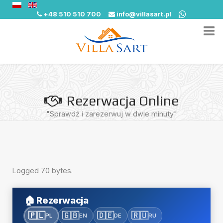
+48 510 510 700
info@villasart.pl
Rezerwacja Online
"Sprawdź i zarezerwuj w dwie minuty"
Logged 70 bytes.
🏠
Rezerwacja
🇵🇱
🇬🇧
🇩🇪
🇷🇺
PL
EN
DE
RU