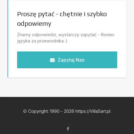
Proszę pytać - chętnie i szybko
odpowiemy
Znamy odpowiedzi, wystarczy zapytać - Koniec
języka za przewodnika :)
Zapytaj Nas
©
Copyright: 1990 - 2026 https://VillaSart.pl
.