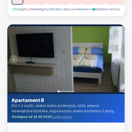
suszarka do włosów.
Dostępny
Niedostępny
Wybierz datę wymeldowania
Wybrane terminy
‹
›
Apartament B
Dla 1-2 osób: Jedno łóżko podwójne, sofa, własna
wewnętrzna łazienka, wyposażony aneks kuchenny z płytą
indukcyjną, lodówka z zamrażarką, kuchenka mikrofalowa,
Czytaj więcej
Dostępny od 24.08.2026
czajnik elektryczny, TV LCD HD 32 cale, TV kablowa (ponad
100 programów telewizyjnych w jakości cyfrowej) oraz