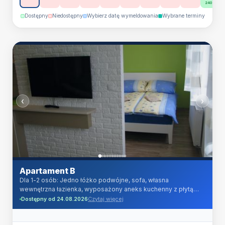
240 zł
suszarka do włosów.
Dostępny
Niedostępny
Wybierz datę wymeldowania
Wybrane terminy
‹
›
Apartament B
Dla 1-2 osób: Jedno łóżko podwójne, sofa, własna
wewnętrzna łazienka, wyposażony aneks kuchenny z płytą
indukcyjną, lodówka z zamrażarką, kuchenka mikrofalowa,
Czytaj więcej
Dostępny od 24.08.2026
czajnik elektryczny, TV LCD HD 32 cale, TV kablowa (ponad
100 programów telewizyjnych w jakości cyfrowej) oraz