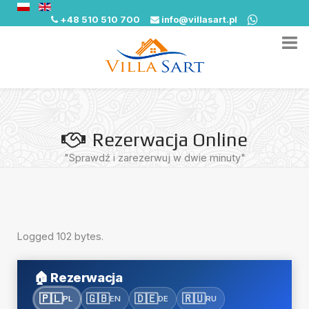
+48 510 510 700
info@villasart.pl
Rezerwacja Online
"Sprawdź i zarezerwuj w dwie minuty"
Logged 102 bytes.
🏠
Rezerwacja
🇵🇱
🇬🇧
🇩🇪
🇷🇺
PL
EN
DE
RU