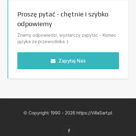
Proszę pytać - chętnie i szybko
odpowiemy
Znamy odpowiedzi, wystarczy zapytać - Koniec
języka za przewodnika :)
Zapytaj Nas
©
Copyright: 1990 - 2026 https://VillaSart.pl
.